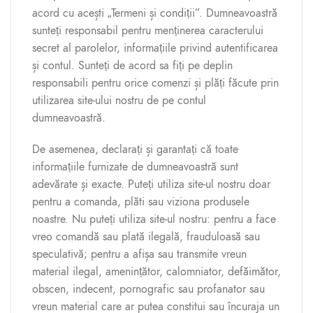
acord cu acești „Termeni și condiții”. Dumneavoastră
sunteți responsabil pentru menținerea caracterului
secret al parolelor, informațiile privind autentificarea
și contul. Sunteți de acord sa fiți pe deplin
responsabili pentru orice comenzi și plăți făcute prin
utilizarea site-ului nostru de pe contul
dumneavoastră.
De asemenea, declarați și garantați că toate
informațiile furnizate de dumneavoastră sunt
adevărate și exacte.
Puteți utiliza site-ul nostru doar
pentru a comanda, plăti sau viziona produsele
noastre
. Nu puteți utiliza site-ul nostru: pentru a face
vreo comandă sau plată ilegală, frauduloasă sau
speculativă; pentru a afișa sau transmite vreun
material ilegal, amenințător, calomniator, defăimător,
obscen, indecent, pornografic sau profanator sau
vreun material care ar putea constitui sau încuraja un