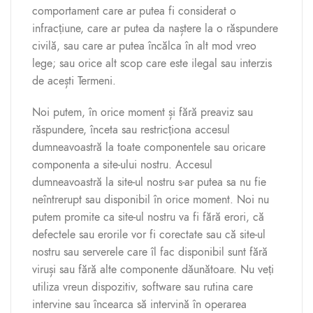
comportament care ar putea fi considerat o
infracțiune, care ar putea da naștere la o răspundere
civilă, sau care ar putea încălca în alt mod vreo
lege; sau orice alt scop care este ilegal sau interzis
de acești Termeni.
Noi putem, în orice moment și fără preaviz sau
răspundere, înceta sau restricționa accesul
dumneavoastră la toate componentele sau oricare
componenta a site-ului nostru. Accesul
dumneavoastră la site-ul nostru s-ar putea sa nu fie
neîntrerupt sau disponibil în orice moment. Noi nu
putem promite ca site-ul nostru va fi fără erori, că
defectele sau erorile vor fi corectate sau că site-ul
nostru sau serverele care îl fac disponibil sunt fără
viruși sau fără alte componente dăunătoare. Nu veți
utiliza vreun dispozitiv, software sau rutina care
intervine sau încearca să intervină în operarea