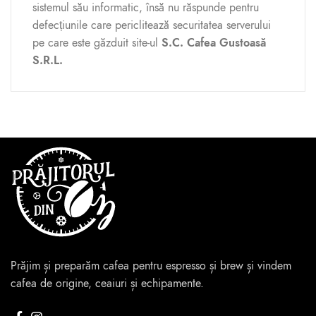
sistemul său informatic, însă nu răspunde pentru
defecțiunile care periclitează securitatea serverului
pe care este găzduit site-ul
S.C. Cafea Gustoasă
S.R.L.
Prăjim și preparăm cafea pentru espresso și brew și vindem
cafea de origine, ceaiuri și echipamente.