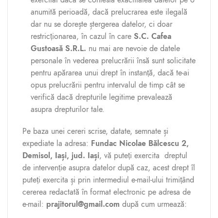
exercitat dacă se contestă exactitatea datelor pe o
anumită perioadă, dacă prelucrarea este ilegală
dar nu se dorește ștergerea datelor, ci doar
restricționarea, în cazul în care
S.C. Cafea
Gustoasă S.R.L.
nu mai are nevoie de datele
personale în vederea prelucrării însă sunt solicitate
pentru apărarea unui drept în instanță, dacă te-ai
opus prelucrării pentru intervalul de timp cât se
verifică dacă drepturile legitime prevalează
asupra drepturilor tale.
Pe baza unei cereri scrise, datate, semnate și
expediate la adresa:
Fundac Nicolae Bălcescu 2,
Demisol, Iași, jud. Iași
, vă puteți exercita dreptul
de intervenție asupra datelor după caz, acest drept îl
puteți exercita și prin intermediul e-mail-ului trimițând
cererea redactată în format electronic pe adresa de
e-mail:
prajitorul@gmail.com
după cum urmează: