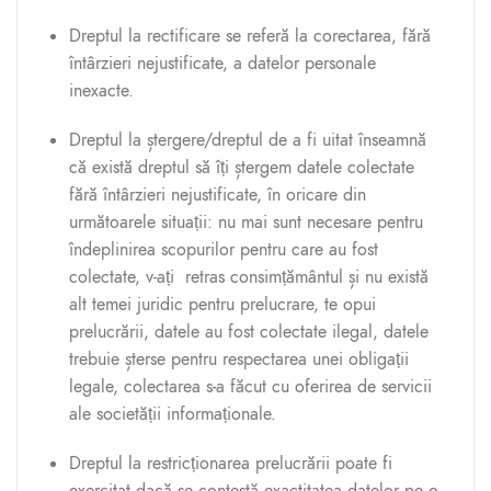
Dreptul la rectificare se referă la corectarea, fără
întârzieri nejustificate, a datelor personale
inexacte.
Dreptul la ștergere/dreptul de a fi uitat înseamnă
că există dreptul să îți ștergem datele colectate
fără întârzieri nejustificate, în oricare din
următoarele situații: nu mai sunt necesare pentru
îndeplinirea scopurilor pentru care au fost
colectate, v-ați retras consimțământul și nu există
alt temei juridic pentru prelucrare, te opui
prelucrării, datele au fost colectate ilegal, datele
trebuie șterse pentru respectarea unei obligații
legale, colectarea s-a făcut cu oferirea de servicii
ale societății informaționale.
Dreptul la restricționarea prelucrării poate fi