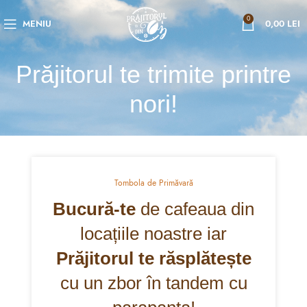
0
MENIU
0,00
LEI
Prăjitorul te trimite printre
nori!
Tombola de Primăvară
Bucură-te
de cafeaua din
locațiile noastre iar
Prăjitorul te răsplătește
cu un zbor în tandem cu